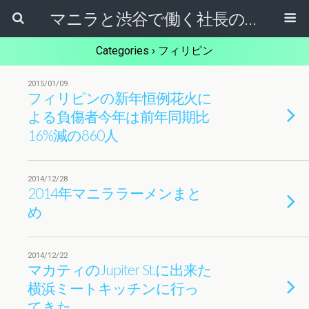
マニラと渋谷で働く社長のブログ
Categories ›
フィリピン
2015/01/09
フィリピンの新年恒例花火に
よる負傷者今年は前年同期比
16%減の860人
2014/12/28
2014年マニララーメンまと
め
2014/12/22
マカティのJupiter St.に出来た
横浜ミートキッチンに行っ
てきた