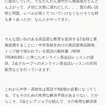
に提出していた。でもだんだん途中から難易度がどんど
ん上がって、〆切に次第に遅れだした。。。質の高い説
明と問題。レベルが高くてついていけなくなりそうな時
も多々あったが、なんとかやってきた。
そんな思い出のある高品質な教育を提供するZ会様と業
務提携することに！中学高校生向けの英語新商品開発、
トップ校で使われている英語の教科書（NEW
TREASURE）に準じたオンライン英会話レッスンの提
供、Z会グループへのオンライン英会話レッスンの共同
販売などを行っていきます。
これから中学・高校生は英語で4技能が必要になってく
る。でもそのための有用な解決手段があまりない。だか
らこそ、Z会とレアジョブが組んで、その有用な解決策