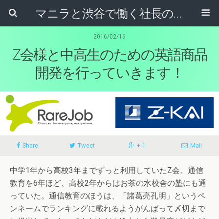
マニラと渋谷で働く社長のブログ
2016/02/16
Z会様と中高生のための英語商品
開発を行っていきます！
Share
Tweet
+ 1
Mail
中学1年から高校3年までずっと利用していたZ会。通信
教育を6年ほど、高校2年からはお茶の水校舎の塾にも通
っていた。通信教育のほうは、「諸葛亮孔明」というペ
ンネームでランキングに載れるようがんばって〆切まで