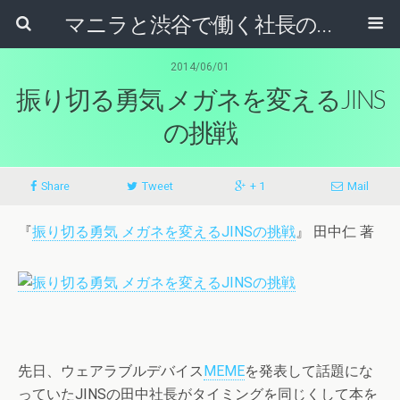
マニラと渋谷で働く社長のブログ
2014/06/01
振り切る勇気 メガネを変えるJINS
の挑戦
Share
Tweet
+ 1
Mail
『
振り切る勇気 メガネを変えるJINSの挑戦
』 田中仁 著
先日、ウェアラブルデバイス
MEME
を発表して話題にな
っていたJINSの田中社長がタイミングを同じくして本を