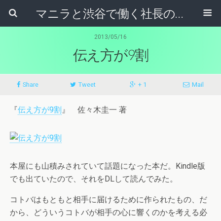
マニラと渋谷で働く社長のブログ
2013/05/16
伝え方が9割
Share
Tweet
+ 1
Mail
『
伝え方が9割
』 佐々木圭一 著
本屋にも山積みされていて話題になった本だ。Kindle版
でも出ていたので、それをDLして読んでみた。
コトバはもともと相手に届けるために作られたもの、だ
から、どういうコトバが相手の心に響くのかを考える必