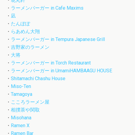
・
花丸軒
・
ラーメンバーガー in Cafe Maxims
・
凪
・
たんぽぽ
・
らあめん大翔
・
ラーメンバーガー in Tempura Japanese Grill
・
吉野家のラーメン
・
大将
・
ラーメンバーガー in Torch Restaurant
・
ラーメンバーガー in UmamiHAMBAAGU HOUSE
・
Shitamachi Chashu House
・
Miso-Ten
・
Tamagoya
・
こころラーメン屋
・
相撲茶や関取
・
Misohana
・
Ramen X
・
Ramen Bar