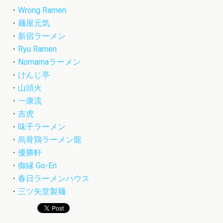
・
Wrong Ramen
・
麺屋元気
・
新宿ラーメン
・
Ryu Ramen
・
Nomamaラーメン
・
けんじ亭
・
山頭火
・
一康流
・
吉虎
・
味千ラーメン
・
烏骨鶏ラーメン龍
・
優勝軒
・
御縁 Go-En
・
春日ラーメンハウス
・
三ツ矢堂製麺