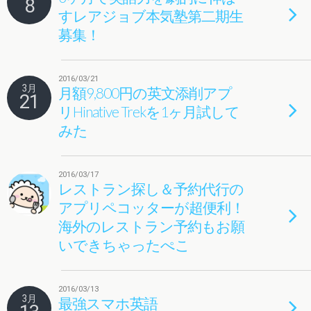
8
すレアジョブ本気塾第二期生
募集！
2016/03/21
3月
月額9,800円の英文添削アプ
21
リHinative Trekを1ヶ月試して
みた
2016/03/17
レストラン探し＆予約代行の
アプリペコッターが超便利！
海外のレストラン予約もお願
いできちゃったぺこ
2016/03/13
3月
最強スマホ英語