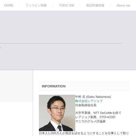
HOME
フィリピン情報
TOEIC SW
英語関連情報
About me
る
INFORMATION
中村 岳 (Gaku Nakamura)
株式会社レアジョブ
代表取締役社長
大学卒業後、NTT DoCoMoを経て
レアジョブ創業、CTO⇒COO
マニラのグルメ評論家
日本人1,000万人が英語を話せるようにすることを仕事として取り