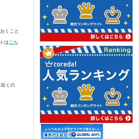
ておくこと
トは
こち
お近くの