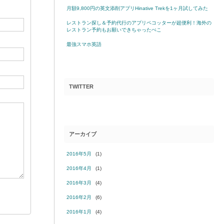
月額9,800円の英文添削アプリHinative Trekを1ヶ月試してみた
レストラン探し＆予約代行のアプリペコッターが超便利！海外の
レストラン予約もお願いできちゃったぺこ
最強スマホ英語
TWITTER
アーカイブ
2016年5月
(1)
2016年4月
(1)
2016年3月
(4)
2016年2月
(6)
2016年1月
(4)