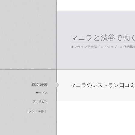
マニラと渋谷で働
オンライン英会話「レアジョブ」の代表取締
マニラのレストラン口コミサ
2015 10/07
サービス
フィリピン
コメントを書く