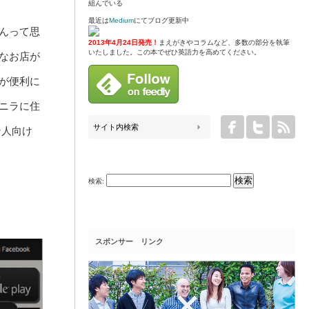
組んでいる
最近は
Medium
にてブログ更新中
んって思
2013年4月24日発売！
まえがきやコラムなど、多数の部分を執筆
いたしました。この本でぜひ英語力を高めてください。
なお店が
が便利に
ニラに住
ン人向け
検索:
スポンサー リンク