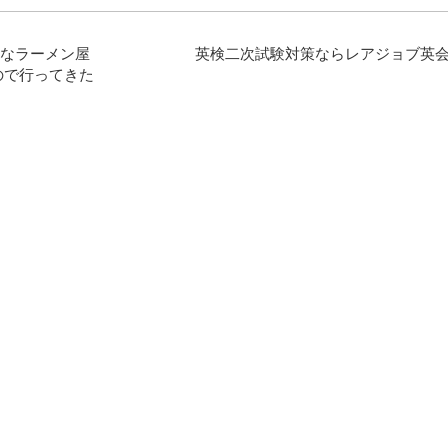
ブルなラーメン屋
英検二次試験対策ならレアジョブ英
来たので行ってきた