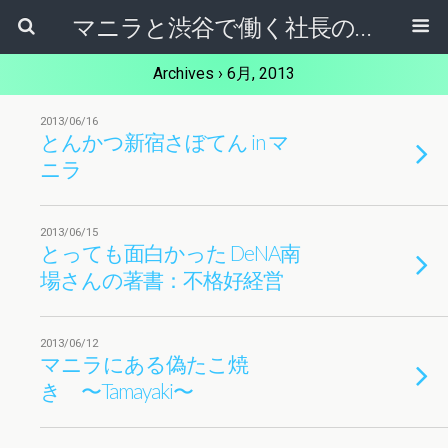
マニラと渋谷で働く社長のブログ
Archives › 6月, 2013
2013/06/16
とんかつ新宿さぼてん in マ
ニラ
2013/06/15
とっても面白かった DeNA南
場さんの著書：不格好経営
2013/06/12
マニラにある偽たこ焼
き 〜Tamayaki〜