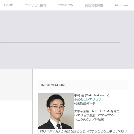
HOME
フィリピン情報
TOEIC SW
英語関連情報
About me
る
INFORMATION
中村 岳 (Gaku Nakamura)
株式会社レアジョブ
代表取締役社長
大学卒業後、NTT DoCoMoを経て
レアジョブ創業、CTO⇒COO
マニラのグルメ評論家
日本人1,000万人が英語を話せるようにすることを仕事として取り