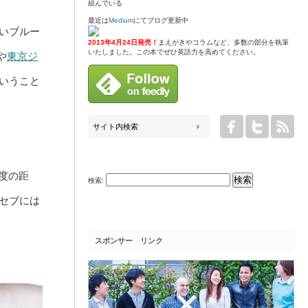
組んでいる
最近は
Medium
にてブログ更新中
いブルー
2013年4月24日発売！
まえがきやコラムなど、多数の部分を執筆
いたしました。この本でぜひ英語力を高めてください。
や
東京ジ
いうこと
程度の距
検索:
セブには
スポンサー リンク