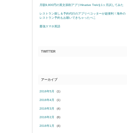
月額9,800円の英文添削アプリHinative Trekを1ヶ月試してみた
レストラン探し＆予約代行のアプリペコッターが超便利！海外の
レストラン予約もお願いできちゃったぺこ
最強スマホ英語
TWITTER
アーカイブ
2016年5月
(1)
2016年4月
(1)
2016年3月
(4)
2016年2月
(6)
2016年1月
(4)