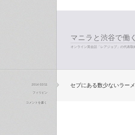
マニラと渋谷で働
オンライン英会話「レアジョブ」の代表取締
セブにある数少ないラーメ
2014 02/11
フィリピン
コメントを書く