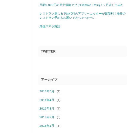
月額9,800円の英文添削アプリHinative Trekを1ヶ月試してみた
レストラン探し＆予約代行のアプリペコッターが超便利！海外の
レストラン予約もお願いできちゃったぺこ
最強スマホ英語
TWITTER
アーカイブ
2016年5月
(1)
2016年4月
(1)
2016年3月
(4)
2016年2月
(6)
2016年1月
(4)