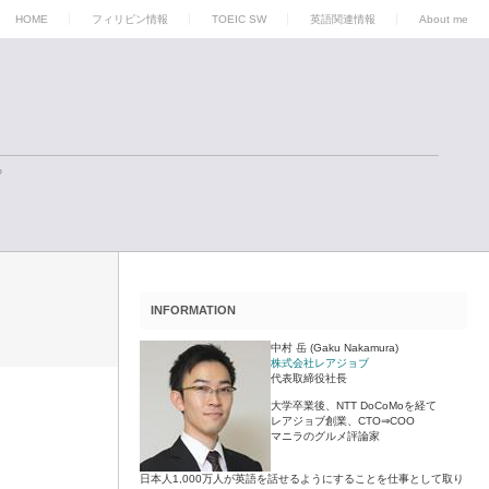
HOME
フィリピン情報
TOEIC SW
英語関連情報
About me
る
INFORMATION
中村 岳 (Gaku Nakamura)
株式会社レアジョブ
代表取締役社長
大学卒業後、NTT DoCoMoを経て
レアジョブ創業、CTO⇒COO
マニラのグルメ評論家
日本人1,000万人が英語を話せるようにすることを仕事として取り