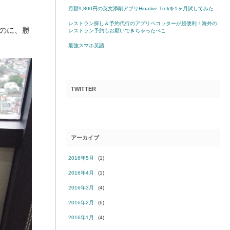
月額9,800円の英文添削アプリHinative Trekを1ヶ月試してみた
レストラン探し＆予約代行のアプリペコッターが超便利！海外の
のに、勝
レストラン予約もお願いできちゃったぺこ
最強スマホ英語
TWITTER
アーカイブ
2016年5月
(1)
2016年4月
(1)
2016年3月
(4)
2016年2月
(6)
2016年1月
(4)