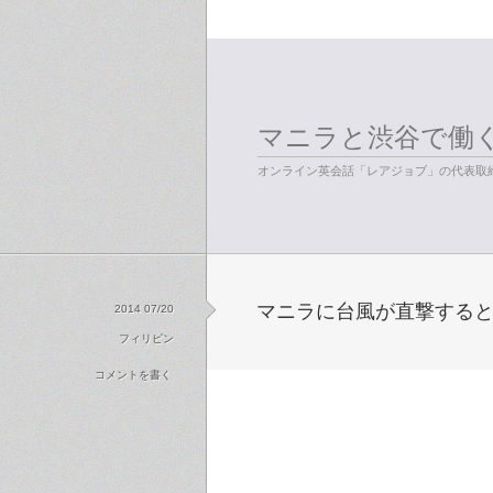
マニラと渋谷で働
オンライン英会話「レアジョブ」の代表取締
マニラに台風が直撃する
2014 07/20
フィリピン
コメントを書く