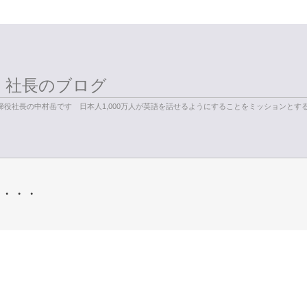
く社長のブログ
役社長の中村岳です 日本人1,000万人が英語を話せるようにすることをミッションとす
と・・・