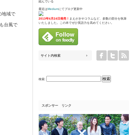
組んでいる
最近は
Medium
にてブログ更新中
の地域で
2013年4月24日発売！
まえがきやコラムなど、多数の部分を執筆
いたしました。この本でぜひ英語力を高めてください。
も台風で
検索:
スポンサー リンク