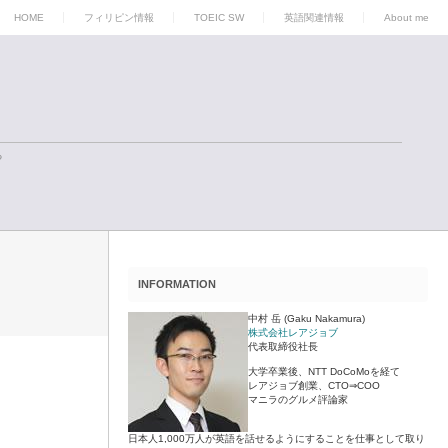
HOME
フィリピン情報
TOEIC SW
英語関連情報
About me
る
INFORMATION
中村 岳 (Gaku Nakamura)
株式会社レアジョブ
代表取締役社長
大学卒業後、NTT DoCoMoを経て
レアジョブ創業、CTO⇒COO
マニラのグルメ評論家
日本人1,000万人が英語を話せるようにすることを仕事として取り