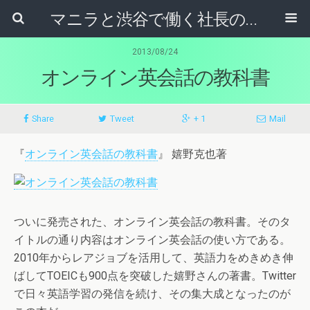
マニラと渋谷で働く社長のブログ
2013/08/24
オンライン英会話の教科書
Share
Tweet
+ 1
Mail
『
オンライン英会話の教科書
』 嬉野克也著
ついに発売された、オンライン英会話の教科書。そのタ
イトルの通り内容はオンライン英会話の使い方である。
2010年からレアジョブを活用して、英語力をめきめき伸
ばしてTOEICも900点を突破した嬉野さんの著書。Twitter
で日々英語学習の発信を続け、その集大成となったのが