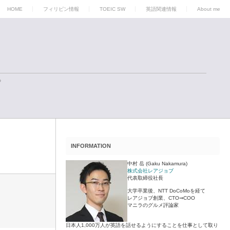
HOME
フィリピン情報
TOEIC SW
英語関連情報
About me
る
INFORMATION
中村 岳 (Gaku Nakamura)
株式会社レアジョブ
代表取締役社長
大学卒業後、NTT DoCoMoを経て
レアジョブ創業、CTO⇒COO
マニラのグルメ評論家
日本人1,000万人が英語を話せるようにすることを仕事として取り