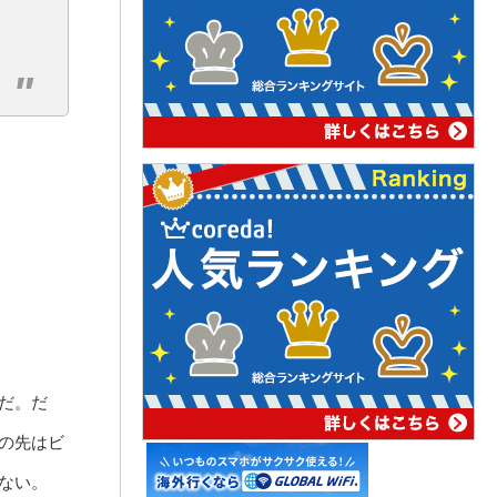
だ。だ
の先はビ
ない。