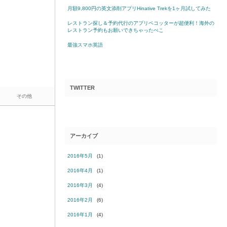
月額9,800円の英文添削アプリHinative Trekを1ヶ月試してみた
レストラン探し＆予約代行のアプリペコッターが超便利！海外の
レストラン予約もお願いできちゃったぺこ
最強スマホ英語
TWITTER
その他
アーカイブ
2016年5月
(1)
2016年4月
(1)
2016年3月
(4)
2016年2月
(6)
2016年1月
(4)