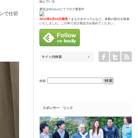
組んでいる
最近は
Medium
にてブログ更新中
ンで仕切
2013年4月24日発売！
まえがきやコラムなど、多数の部分を執筆
いたしました。この本でぜひ英語力を高めてください。
検索:
スポンサー リンク