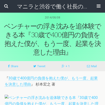
マニラと渋谷で働く社長のブログ
2014/08/08
ベンチャーの浮き沈みを追体験で
きる本『30歳で400億円の負債を
抱えた僕が、もう一度、起業を決
意した理由』
Share
Tweet
+ 1
Mail
『
30歳で400億円の負債を抱えた僕が、もう一度、起業
を決意した理由
』 杉本宏之 著