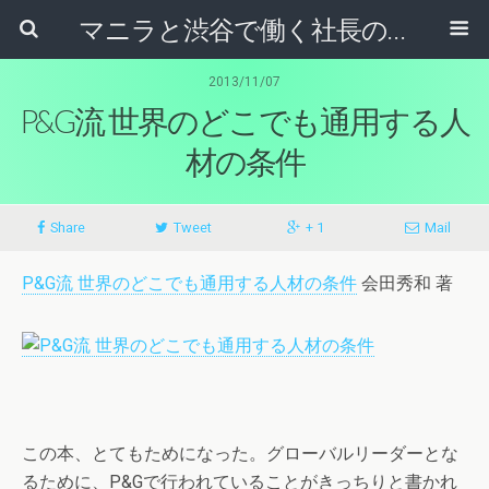
マニラと渋谷で働く社長のブログ
2013/11/07
P&G流 世界のどこでも通用する人
材の条件
Share
Tweet
+ 1
Mail
P&G流 世界のどこでも通用する人材の条件
会田秀和 著
この本、とてもためになった。グローバルリーダーとな
るために、P&Gで行われていることがきっちりと書かれ