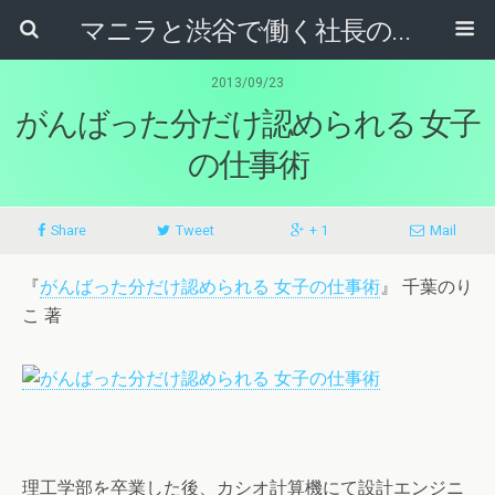
マニラと渋谷で働く社長のブログ
2013/09/23
がんばった分だけ認められる 女子
の仕事術
Share
Tweet
+ 1
Mail
『
がんばった分だけ認められる 女子の仕事術
』 千葉のり
こ 著
理工学部を卒業した後、カシオ計算機にて設計エンジニ