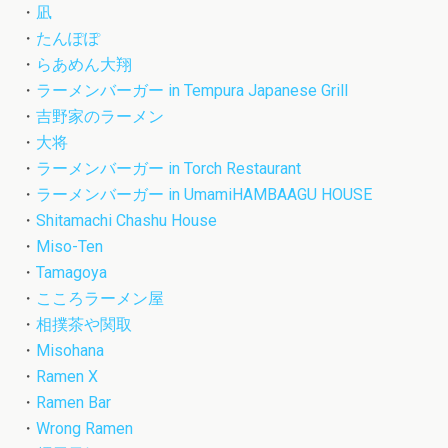
・
凪
・
たんぽぽ
・
らあめん大翔
・
ラーメンバーガー in Tempura Japanese Grill
・
吉野家のラーメン
・
大将
・
ラーメンバーガー in Torch Restaurant
・
ラーメンバーガー in UmamiHAMBAAGU HOUSE
・
Shitamachi Chashu House
・
Miso-Ten
・
Tamagoya
・
こころラーメン屋
・
相撲茶や関取
・
Misohana
・
Ramen X
・
Ramen Bar
・
Wrong Ramen