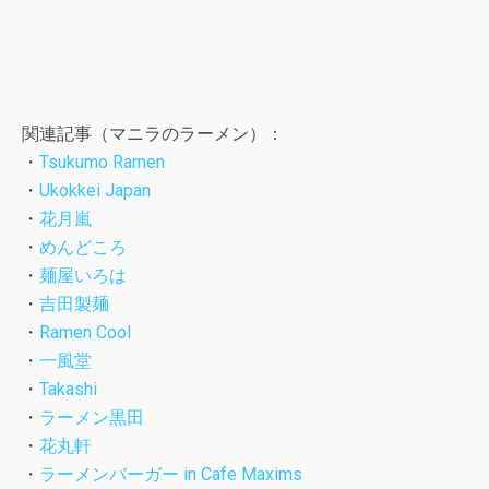
関連記事（マニラのラーメン）：
・
Tsukumo Ramen
・
Ukokkei Japan
・
花月嵐
・
めんどころ
・
麺屋いろは
・
吉田製麺
・
Ramen Cool
・
一風堂
・
Takashi
・
ラーメン黒田
・
花丸軒
・
ラーメンバーガー in Cafe Maxims