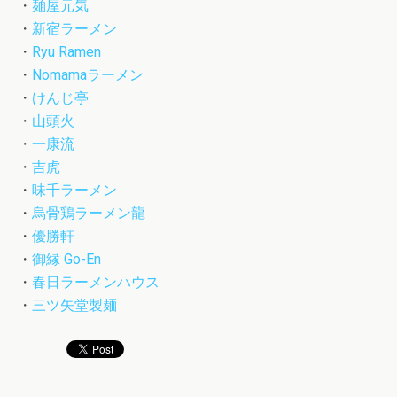
・
麺屋元気
・
新宿ラーメン
・
Ryu Ramen
・
Nomamaラーメン
・
けんじ亭
・
山頭火
・
一康流
・
吉虎
・
味千ラーメン
・
烏骨鶏ラーメン龍
・
優勝軒
・
御縁 Go-En
・
春日ラーメンハウス
・
三ツ矢堂製麺