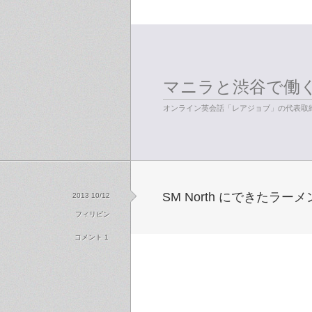
マニラと渋谷で働
オンライン英会話「レアジョブ」の代表取締
SM North にできたラー
2013 10/12
フィリピン
コメント 1