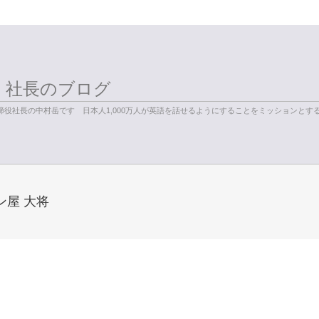
く社長のブログ
役社長の中村岳です 日本人1,000万人が英語を話せるようにすることをミッションとす
メン屋 大将