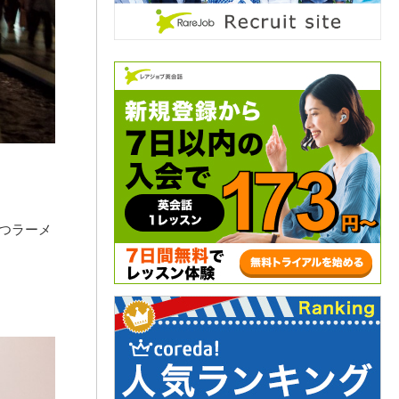
つラーメ
。