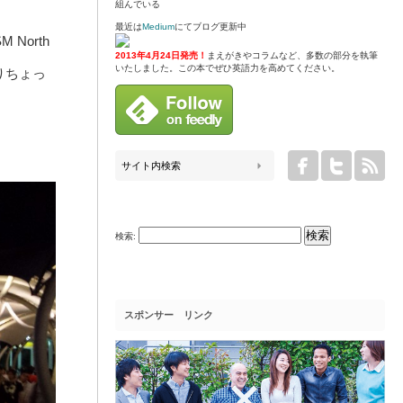
組んでいる
最近は
Medium
にてブログ更新中
North
2013年4月24日発売！
まえがきやコラムなど、多数の部分を執筆
いたしました。この本でぜひ英語力を高めてください。
りちょっ
検索:
スポンサー リンク