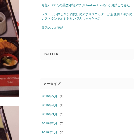
月額9,800円の英文添削アプリHinative Trekを1ヶ月試してみた
レストラン探し＆予約代行のアプリペコッターが超便利！海外の
レストラン予約もお願いできちゃったぺこ
最強スマホ英語
TWITTER
アーカイブ
2016年5月
(1)
2016年4月
(1)
2016年3月
(4)
2016年2月
(6)
2016年1月
(4)