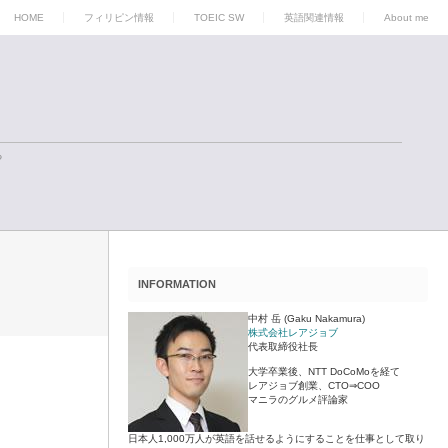
HOME
フィリピン情報
TOEIC SW
英語関連情報
About me
る
INFORMATION
中村 岳 (Gaku Nakamura)
株式会社レアジョブ
代表取締役社長
大学卒業後、NTT DoCoMoを経て
レアジョブ創業、CTO⇒COO
マニラのグルメ評論家
日本人1,000万人が英語を話せるようにすることを仕事として取り